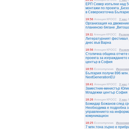
ЕРП Север изпълни над 
монтажи по проекта „Безо
в Североизточна Българи
19:56
Агенция КРОСС
У нас
Организация на движение
планинско бягане „Витош
19:11
Агенция КРОСС
Развл
Литературният фестивал „
днес във Варна
18:56
Агенция КРОСС
Развл
Столична община отчете 
проекта за изграждането
център в София
18:55
Economynews
Икономи
България получи 896 млн.
NextGenerationEU
18:41
Агенция КРОСС
У нас
Заместник-министър Юлия
Младежки център София
18:26
Агенция КРОСС
У нас
Божидар Божанов след ср
Необходима е подробна з
управлението на информ
комуникацион
18:25
Economynews
Икономи
7 млн.тона зърно е прибр