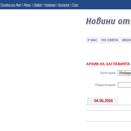
Първа на Дир
|
Днес
|
Лайф
|
Новини
|
Каталог
|
Глог
У НАС
ПО СВЕТА
ИКО
АРХИВ НА ЗАГЛАВИЯТА
Категория:
Подкатегория:
04.06.2026