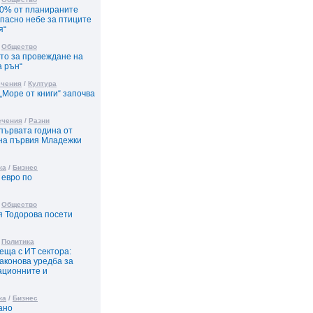
50% от планираните
пасно небе за птиците
я“
/
Общество
то за провеждане на
а рън“
ечения
/
Култура
Море от книги“ започва
ечения
/
Разни
първата година от
 на първия Младежки
ка
/
Бизнес
 евро по
/
Общество
 Тодорова посети
/
Политика
еща с ИТ сектора:
аконова уредба за
ационните и
ка
/
Бизнес
ано