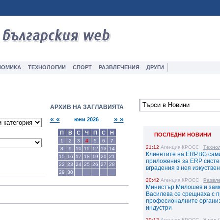
НОМИКА
ТЕXНОЛОГИИ
СПОРТ
РАЗВЛЕЧЕНИЯ
ДРУГИ
АРХИВ НА ЗАГЛАВИЯТА
« «
» »
юни 2026
П
В
С
Ч
П
С
Н
ПОСЛЕДНИ НОВИНИ
1
2
3
4
5
6
7
21:12
Агенция КРОСС
Техно
8
9
10
11
12
13
14
Клиентите на ERP.BG сам
15
16
17
18
19
20
21
приложения за ERP систе
22
23
24
25
26
27
28
вградения в нея изкустве
29
30
20:42
Агенция КРОСС
Развл
Министър Милошев и зам
Василева се срещнаха с 
професионалните органи
индустри
20:12
Агенция КРОСС
У нас