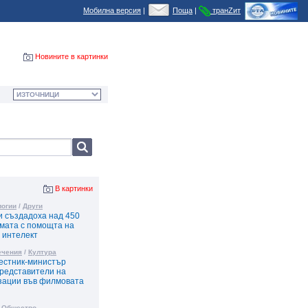
Мобилна версия
|
Поща
|
транZит
Новините в картинки
В картинки
логии
/
Други
и създадоха над 450
мата с помощта на
н интелект
ечения
/
Култура
естник-министър
представители на
зации във филмовата
/
Общество