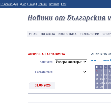
Първа на Дир
|
Днес
|
Лайф
|
Новини
|
Каталог
|
Глог
У НАС
ПО СВЕТА
ИКОНОМИКА
ТЕXНОЛОГИИ
СПОР
АРХИВ НА З
АРХИВ НА ЗАГЛАВИЯТА
« «
юни 2
Категория:
П
В
С
Ч
1
2
3
4
Подкатегория:
8
9
10
11
15
16
17
1
22
23
24
2
01.06.2026
29
30