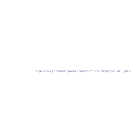
за реклама
|
обратна връзка
|
потребителско споразумение
|
доба