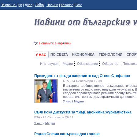
Първа на Дир
|
Днес
|
Лайф
|
Новини
|
Каталог
|
Глог
Новините в картинки
ПО СВЕТА
ИКОНОМИКА
ТЕХНОЛОГИИ
СПОР
У НАС
Институции
Медии
Образование
Общество
Политик
Президентът осъди насилието над Огнян Стефанов
БТА - 24 Септември 12:30
Българската общественост и журналистическат
възмутени от насилието над един журналист. 
споделя справедливата реакция срещу този те
посегателство към демократичните ценности.
У нас
/
Медии
СБЖ иска дискусия за т.нар. анонимна журналистика
БТА - 23 Септември 20:32
У нас
/
Медии
Радио София навърши една година