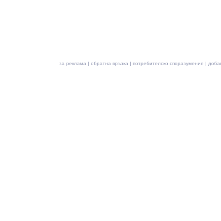
за реклама
|
обратна връзка
|
потребителско споразумение
|
доба