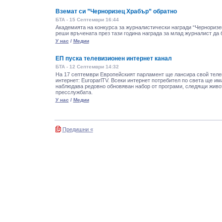
Вземат си ”Черноризец Храбър” обратно
БТА - 15 Септември 16:44
Академията на конкурса за журналистически награди “Черноризе
реши връчената през тази година награда за млад журналист да 
У нас
/
Медии
ЕП пуска телевизионен интернет канал
БТА - 12 Септември 14:32
На 17 септември Европейският парламент ще лансира свой теле
интернет: EuroparlTV. Всеки интернет потребител по света ще и
наблюдава редовно обновяван набор от програми, следящи живо
пресслужбата.
У нас
/
Медии
Предишни «