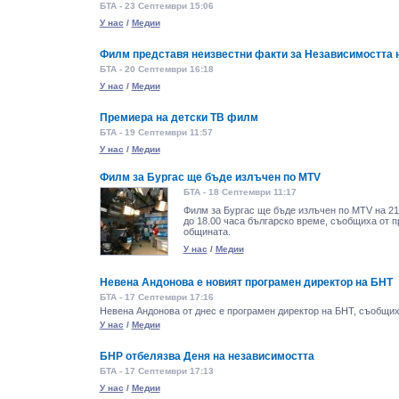
БТА - 23 Септември 15:06
У нас
/
Медии
Филм представя неизвестни факти за Независимостта 
БТА - 20 Септември 16:18
У нас
/
Медии
Премиера на детски ТВ филм
БТА - 19 Септември 11:57
У нас
/
Медии
Филм за Бургас ще бъде излъчен по MTV
БТА - 18 Септември 11:17
Филм за Бургас ще бъде излъчен по MTV на 21
до 18.00 часа българско време, съобщиха от 
общината.
У нас
/
Медии
Невена Андонова e новият програмен директор на БНТ
БТА - 17 Септември 17:16
Невена Андонова от днес е програмен директор на БНТ, съобщих
У нас
/
Медии
БНР отбелязва Деня на независимостта
БТА - 17 Септември 17:13
У нас
/
Медии