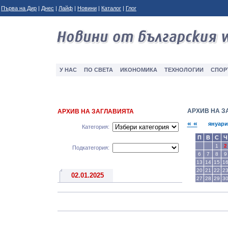
Първа на Дир
|
Днес
|
Лайф
|
Новини
|
Каталог
|
Глог
У НАС
ПО СВЕТА
ИКОНОМИКА
ТЕXНОЛОГИИ
СПОР
АРХИВ НА З
АРХИВ НА ЗАГЛАВИЯТА
« «
януари
Категория:
П
В
С
Ч
1
2
Подкатегория:
6
7
8
9
13
14
15
1
20
21
22
2
02.01.2025
27
28
29
3