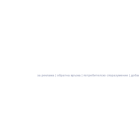
за реклама
|
обратна връзка
|
потребителско споразумение
|
доба