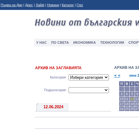
Първа на Дир
|
Днес
|
Лайф
|
Новини
|
Каталог
|
Глог
У НАС
ПО СВЕТА
ИКОНОМИКА
ТЕXНОЛОГИИ
СПОР
АРХИВ НА З
АРХИВ НА ЗАГЛАВИЯТА
« «
юни 2
Категория:
П
В
С
Ч
Подкатегория:
3
4
5
6
10
11
12
1
17
18
19
2
12.06.2024
24
25
26
2