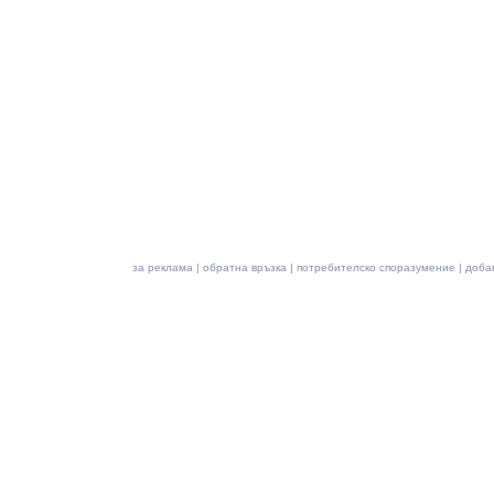
за реклама
|
обратна връзка
|
потребителско споразумение
|
доба