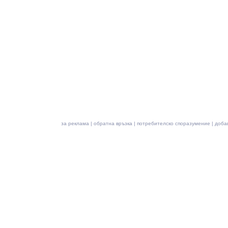
за реклама
|
обратна връзка
|
потребителско споразумение
|
доба