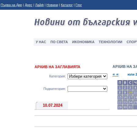
Първа на Дир
|
Днес
|
Лайф
|
Новини
|
Каталог
|
Глог
У НАС
ПО СВЕТА
ИКОНОМИКА
ТЕXНОЛОГИИ
СПОР
АРХИВ НА З
АРХИВ НА ЗАГЛАВИЯТА
« «
юли 2
Категория:
П
В
С
Ч
1
2
3
4
Подкатегория:
8
9
10
11
15
16
17
1
22
23
24
2
10.07.2024
29
30
31