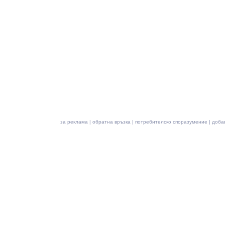
за реклама
|
обратна връзка
|
потребителско споразумение
|
доба