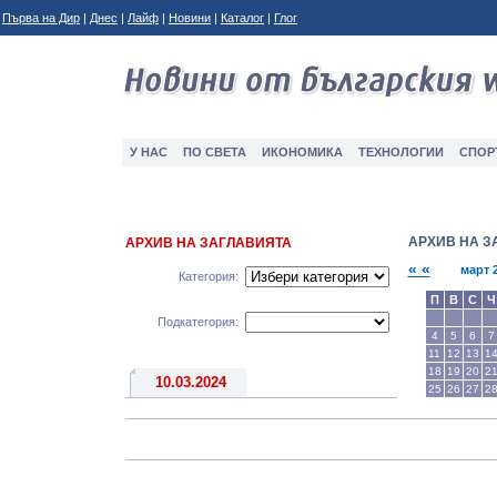
Първа на Дир
|
Днес
|
Лайф
|
Новини
|
Каталог
|
Глог
У НАС
ПО СВЕТА
ИКОНОМИКА
ТЕXНОЛОГИИ
СПОР
АРХИВ НА З
АРХИВ НА ЗАГЛАВИЯТА
« «
март 
Категория:
П
В
С
Ч
Подкатегория:
4
5
6
7
11
12
13
1
18
19
20
2
10.03.2024
25
26
27
2