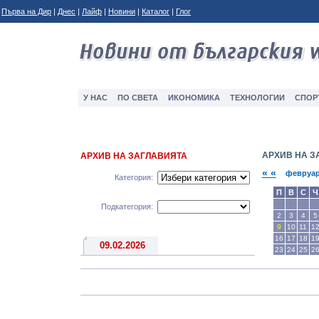
Първа на Дир
|
Днес
|
Лайф
|
Новини
|
Каталог
|
Глог
У НАС
ПО СВЕТА
ИКОНОМИКА
ТЕXНОЛОГИИ
СПОР
АРХИВ НА З
АРХИВ НА ЗАГЛАВИЯТА
« «
февруар
Категория:
П
В
С
Ч
Подкатегория:
2
3
4
5
9
10
11
1
16
17
18
1
09.02.2026
23
24
25
2