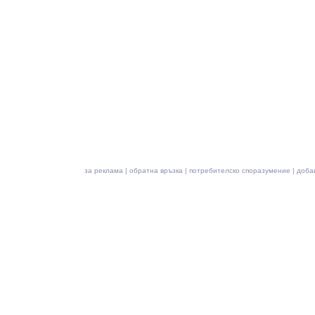
за реклама
|
обратна връзка
|
потребителско споразумение
|
доба